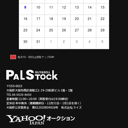
9
10
11
12
13
14
15
16
17
18
19
20
21
22
23
24
25
26
27
28
29
30
31
1
2
3
4
5
毎月10・20日は買取アップDAY
〒550-0015
大阪府大阪市西区南堀江1-19-29萩原ビル 1階・2階
TEL 06-6535-8650
営業時間 12:00～20:00（買取受付は19:00締切）
定休日 年中無休（夏期棚卸日・12月31日・1月1日を除く）
大阪府公安委員会 第622020804026号 株式会社 ライズ