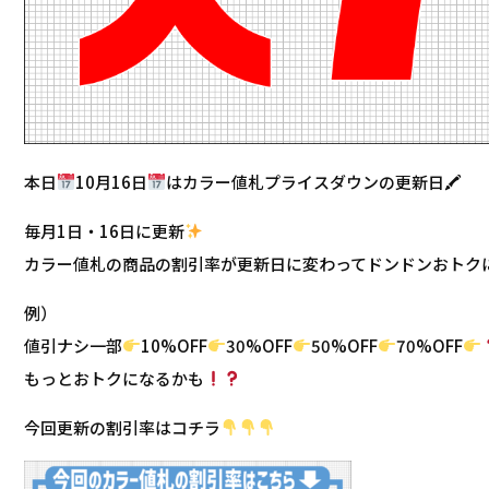
本日
10月16日
はカラー値札プライスダウンの更新日🖍
毎月1日・16日に更新
カラー値札の商品の割引率が更新日に変わってドンドンおトク
例）
値引ナシ一部
10%OFF
30%OFF
50%OFF
70%OFF
もっとおトクになるかも
今回更新の割引率はコチラ