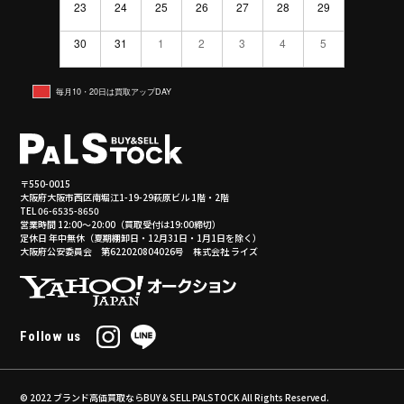
23
24
25
26
27
28
29
30
31
1
2
3
4
5
毎月10・20日は買取アップDAY
〒550-0015
大阪府大阪市西区南堀江1-19-29萩原ビル 1階・2階
TEL 06-6535-8650
営業時間 12:00～20:00（買取受付は19:00締切）
定休日 年中無休（夏期棚卸日・12月31日・1月1日を除く）
大阪府公安委員会 第622020804026号 株式会社 ライズ
Follow us
© 2022
ブランド高価買取ならBUY＆SELL PALSTOCK
All Rights Reserved.