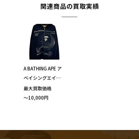
関連商品の買取実績
A BATHING APE ア
ベイシングエイプ B
APE OVERPRINTED
最大買取価格
FULL ZIP HOODIE
～10,000円
フルジップ パーカ
ー ネイビー XLサイ
ズ 買い取りまし
た！