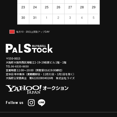
23
24
25
26
27
28
29
30
31
1
2
3
4
5
毎月10・20日は買取アップDAY
〒550-0015
大阪府大阪市西区南堀江1-19-29萩原ビル 1階・2階
TEL 06-6535-8650
営業時間 12:00～20:00（買取受付は19:00締切）
定休日 年中無休（夏期棚卸日・12月31日・1月1日を除く）
大阪府公安委員会 第622020804026号 株式会社 ライズ
Follow us