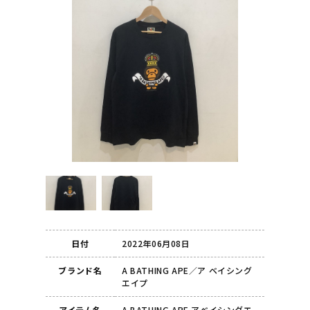
日付
2022年06月08日
ブランド名
A BATHING APE／ア ベイシング
エイプ
アイテム名
A BATHING APE アベイシングエ