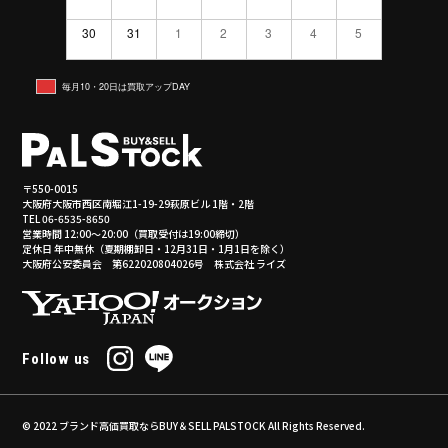
30
31
1
2
3
4
5
毎月10・20日は買取アップDAY
〒550-0015
大阪府大阪市西区南堀江1-19-29萩原ビル 1階・2階
TEL 06-6535-8650
営業時間 12:00～20:00（買取受付は19:00締切）
定休日 年中無休（夏期棚卸日・12月31日・1月1日を除く）
大阪府公安委員会 第622020804026号 株式会社 ライズ
Follow us
© 2022
ブランド高価買取ならBUY＆SELL PALSTOCK
All Rights Reserved.