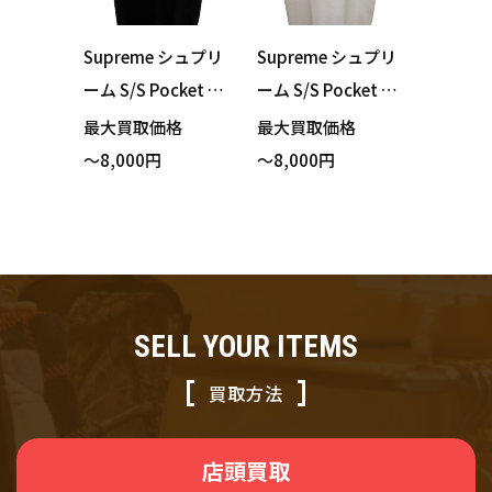
Supreme シュプリ
Supreme シュプリ
ーム S/S Pocket Te
ーム S/S Pocket Te
e Tシャツ ブラック
e Tシャツ ホワイト
最大買取価格
最大買取価格
XLサイズ 買い取り
Lサイズ 買い取りま
～8,000円
～8,000円
ました！
した！
SELL YOUR ITEMS
買取方法
店頭買取