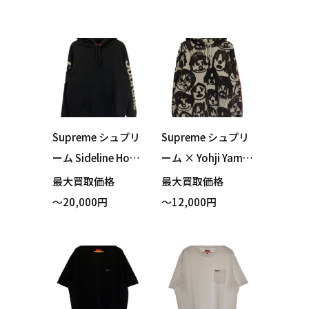
ャツ マルチカラー
レンジ Lサイズ 買
Mサイズ 買い取り
い取りました！
ました！
Supreme シュプリ
Supreme シュプリ
ーム Sideline Hood
ーム × Yohji Yama
ed Sweatshirt パー
moto ヨウジヤマ
最大買取価格
最大買取価格
カー ブラック Mサ
モト Hooded Swea
～20,000円
～12,000円
イズ 買い取りまし
tshirt パーカー ホ
た！
ワイト Lサイズ 買
い取りました！