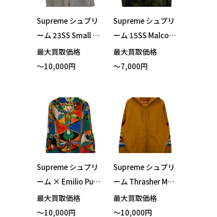
Supreme シュプリ
Supreme シュプリ
ーム 23SS Small B
ーム 15SS Malcolm
ox Logo Shirt Deni
X Hooded Sweats
最大買取価格
最大買取価格
m デニムシャツ Lサ
hirt パーカー グリ
～10,000円
～7,000円
イズ 買い取りまし
ーン Lサイズ 買い
た！
取りました！
Supreme シュプリ
Supreme シュプリ
ーム × Emilio Pucc
ーム Thrasher Mult
i エミリオプッチ L/
i Logo Zip Up Swe
最大買取価格
最大買取価格
S Shirt レーヨン シ
atshirt パーカー オ
～10,000円
～10,000円