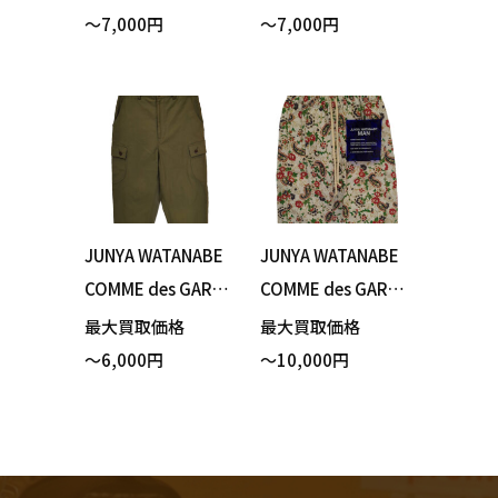
ワタナベ コムデギ
ワタナベ コムデギ
～7,000円
～7,000円
ャルソン × Levi's
ャルソンマン WH-P
リーバイス WR-P20
034 シンチバック
2 パンツ ブラウン X
ウール混 パンツ グ
Sサイズ 買い取りま
レー Sサイズ 買い
した！
取りました！
JUNYA WATANABE
JUNYA WATANABE
COMME des GARC
COMME des GARC
ONS MAN ジュンヤ
ONS MAN ジュンヤ
最大買取価格
最大買取価格
ワタナベ コムデギ
ワタナベ コムデギ
～6,000円
～10,000円
ャルソンマン WH-P
ャルソンマン WI-P
027 カーゴパンツ
036 ハーフパンツ
カーキ Sサイズ 買
ベージュ XSサイズ
い取りました！
買い取りました！