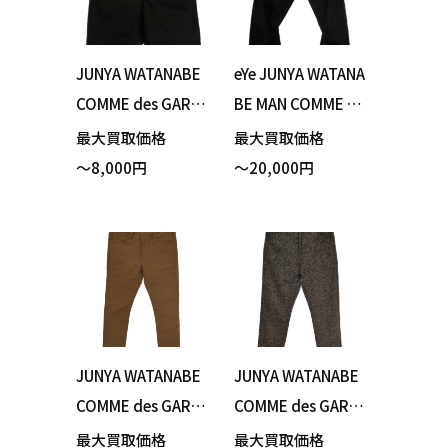
JUNYA WATANABE
eYe JUNYA WATANA
COMME des GARC
BE MAN COMME de
ONS MAN ジュンヤ
s GARCONS コムデ
最大買取価格
最大買取価格
ワタナベ コムデギ
ギャルソン ジュン
～8,000円
～20,000円
ャルソン WI-P055
ヤワタナベ × Lev
サルエルショーツ
i's リーバイス WJ-P
ハーフパンツ ブラ
903 パンツ ブラッ
ック XSサイズ 買い
ク Sサイズ 買い取
取りました！
りました！
JUNYA WATANABE
JUNYA WATANABE
COMME des GARC
COMME des GARC
ONS MAN ジュンヤ
ONS MAN ジュンヤ
最大買取価格
最大買取価格