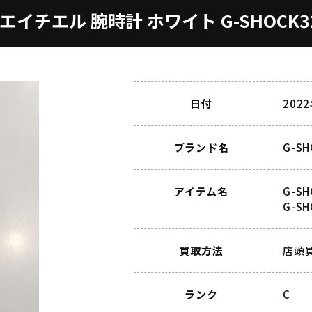
ムエイチエル 腕時計 ホワイト G-SHOCK3
日付
202
ブランド名
G-S
アイテム名
G-S
G-S
買取方法
店頭
ランク
C