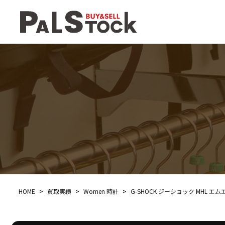
HOME
>
買取実績
>
Women 時計
>
G-SHOCK ジーショック MHL エム