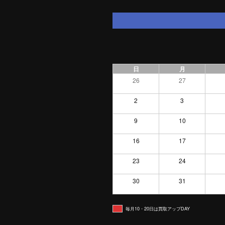
日
月
26
27
2
3
9
10
16
17
23
24
30
31
毎月10・20日は買取アップDAY