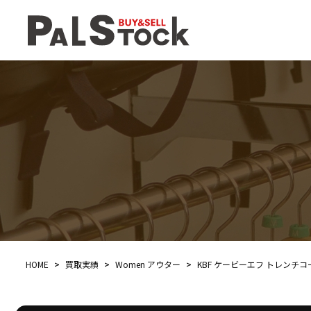
HOME
>
買取実績
>
Women アウター
>
KBF ケービーエフ トレンチコート