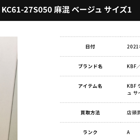
C61-27S050 麻混 ベージュ サイズ1
日付
202
ブランド名
KB
アイテム名
KBF
ュ サ
買取方法
店頭
ランク
A