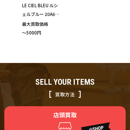
LE CIEL BLEU ルシ
ェルブルー 20A654
02 コート ステンカ
最大買取価格
ラーコート グリー
～5000円
ン タグ付き サイズ
36(Mサイズ相当)
SELL YOUR ITEMS
買取方法
店頭買取