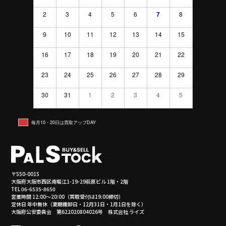
2
3
4
5
6
7
8
9
10
11
12
13
14
15
16
17
18
19
20
21
22
23
24
25
26
27
28
29
30
31
1
2
3
4
5
毎月10・20日は買取アップDAY
〒550-0015
大阪府大阪市西区南堀江1-19-29萩原ビル 1階・2階
TEL 06-6535-8650
営業時間 12:00～20:00（買取受付は19:00締切）
定休日 年中無休（夏期棚卸日・12月31日・1月1日を除く）
大阪府公安委員会 第622020804026号 株式会社 ライズ