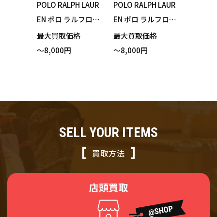
POLO RALPH LAUR
POLO RALPH LAUR
EN ポロ ラルフロー
EN ポロ ラルフロー
レン セーター RLNY
レン セーター ポロ
最大買取価格
最大買取価格
ケーブル 刺繍 アイ
ベア コットン ベー
～8,000円
～8,000円
ボリー Sサイズ 買
ジュ XSサイズ 買い
い取りました！
取りました！
SELL YOUR ITEMS
買取方法
店頭買取