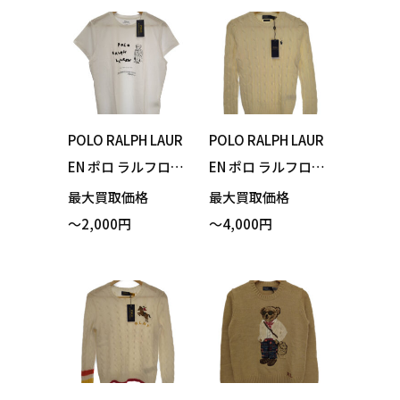
ました！
た！
POLO RALPH LAUR
POLO RALPH LAUR
EN ポロ ラルフロー
EN ポロ ラルフロー
レン Tシャツ POLO
レン セーター ケー
最大買取価格
最大買取価格
BEAR ポロベア プ
ブル アイボリー S
～2,000円
～4,000円
リント ホワイト M
サイズ 買い取りま
サイズ 買い取りま
した！
した！