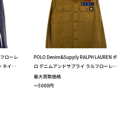
ラルフローレ
POLO Denim&Supply RALPH LAUREN ポ
ン ネイビ
ロ デニムアンドサプライ ラルフローレン
デニムジャケット ベージュ ペイント加工
最大買取価格
Sサイズ 買い取りました！
～5000円