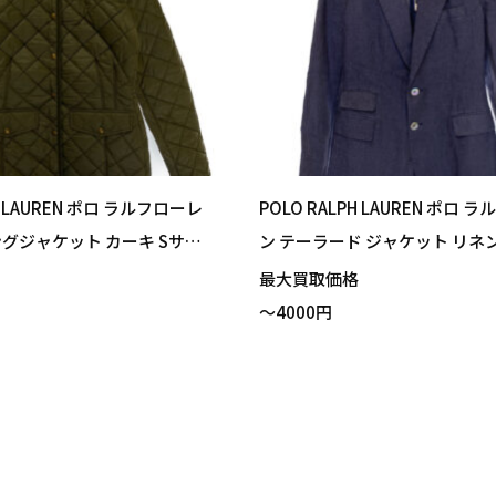
PH LAUREN ポロ ラルフローレ
POLO RALPH LAUREN ポロ 
グジャケット カーキ Sサイ
ン テーラード ジャケット リネ
ました！
ー サイズ0 買い取りました！
格
最大買取価格
～4000円