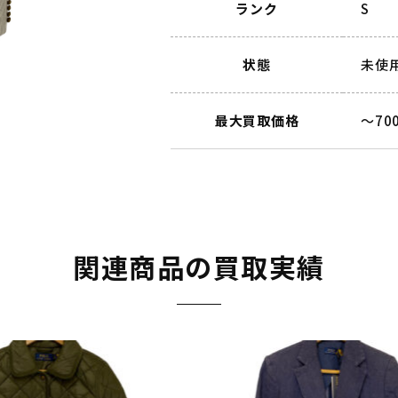
ランク
S
状態
未使
最大買取価格
～70
関連商品の買取実績