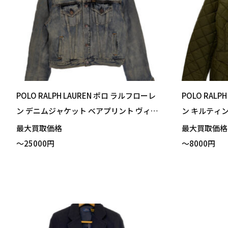
POLO RALPH LAUREN ポロ ラルフローレ
POLO RAL
ン デニムジャケット ベアプリント ヴィン
ン キルティン
テージ加工 XSサイズ 買い取りました！
ズ 買い取り
最大買取価格
最大買取価
～25000円
～8000円