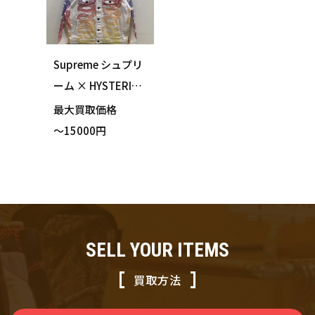
Supreme シュプリ
ーム × HYSTERIC
GLAMOUR ヒステ
最大買取価格
リックグラマー 20
～15000円
21S/S Snake Deni
m Trucker Jacket
スネーク デニム ジ
ャケット ホワイト
Lサイズ
SELL YOUR ITEMS
買取方法