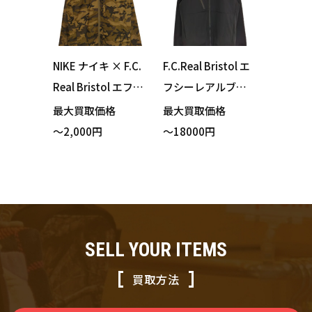
NIKE ナイキ × F.C.
F.C.Real Bristol エ
Real Bristol エフシ
フシーレアルブリ
ーレアルブリスト
ストル FCRB-2220
最大買取価格
最大買取価格
ル 440607-200 ト
18 PDK HYBRID JA
～2,000円
～18000円
レーニングジャケ
CKET ジャケット
ット ブラウン カモ
ブラック Mサイズ
フラージュ Sサイズ
買い取りました！
買い取りました！
SELL YOUR ITEMS
買取方法