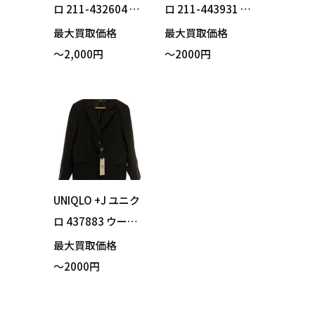
ロ 211-432604 ハ
ロ 211-443931 ダ
イブリッドダウン
ウンボリュームベ
最大買取価格
最大買取価格
ジャケット ネイビ
スト ダウンベスト
～2,000円
～2000円
ー Lサイズ 買い取
グレー Mサイズ 買
りました！
い取りました！
UNIQLO +J ユニク
ロ 437883 ウール
テーラードジャケ
最大買取価格
ット ブラック Mサ
～2000円
イズ 買い取りまし
た！