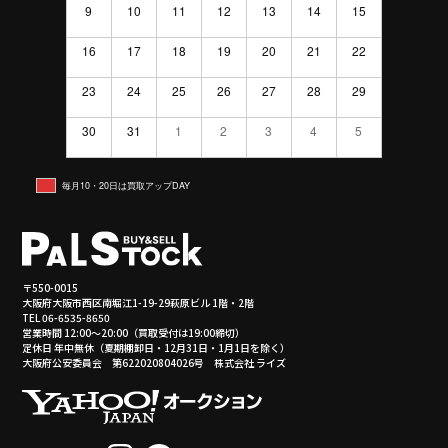
9
10
11
12
13
14
15
16
17
18
19
20
21
22
23
24
25
26
27
28
29
30
31
1
2
3
4
5
毎月10・20日は買取アップDAY
〒550-0015
大阪府大阪市西区南堀江1-19-29萩原ビル 1階・2階
TEL 06-6535-8650
営業時間 12:00～20:00（買取受付は19:00締切）
定休日 年中無休（夏期棚卸日・12月31日・1月1日を除く）
大阪府公安委員会 第622020804026号 株式会社 ライズ