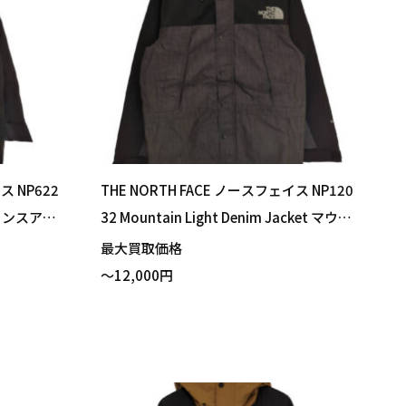
ス NP622
THE NORTH FACE ノースフェイス NP120
a トランスアン
32 Mountain Light Denim Jacket マウン
ンパーカー
テンライトデニムジャケット ナイロンブ
最大買取価格
した！
ラックデニム Sサイズ 買い取りました！
～12,000円