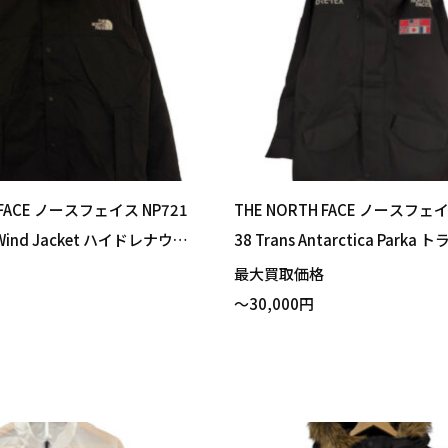
 FACE ノースフェイス NP721
THE NORTH FACE ノースフェイ
a Wind Jacket ハイドレナウィ
38 Trans Antarctica Park
ト ブラック Mサイズ 買い取
タークティカパーカ マウンテ
格
最大買取価格
ブラック Mサイズ 買い取りま
～30,000円