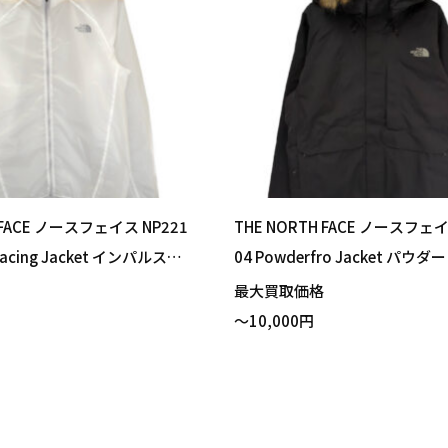
 FACE ノースフェイス NP221
THE NORTH FACE ノースフェイ
 Racing Jacket インパルスレ
04 Powderfro Jacket パウ
ット クリア ホワイト Lサ
ャケット スノージャケット ブラ
格
最大買取価格
りました！
イズ 買い取りました！
～10,000円