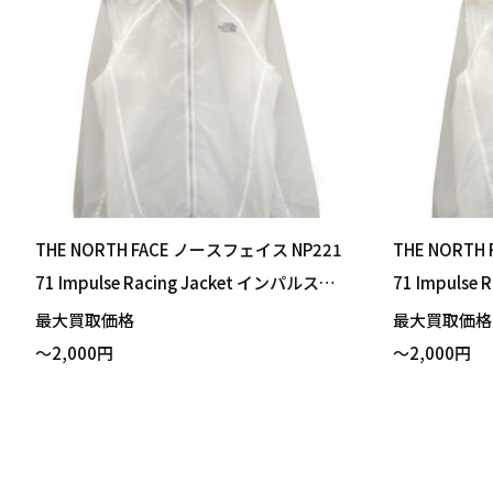
THE NORTH FACE ノースフェイス NP221
THE NORTH
71 Impulse Racing Jacket インパルスレ
71 Impulse
ーシングジャケット クリア ホワイト Mサ
ーシングジャケ
最大買取価格
最大買取価
イズ 買い取りました！
イズ 買い取
～2,000円
～2,000円