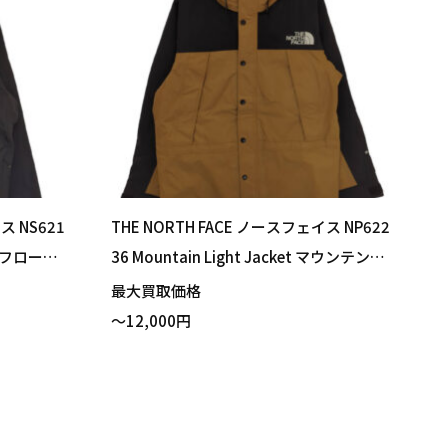
ス NS621
THE NORTH FACE ノースフェイス NP622
ダーフロージ
36 Mountain Light Jacket マウンテンラ
ック Lサ
イトジャケット マウンテンパーカー ユー
最大買取価格
ティリティブラウン Mサイズ 買い取りま
～12,000円
した！