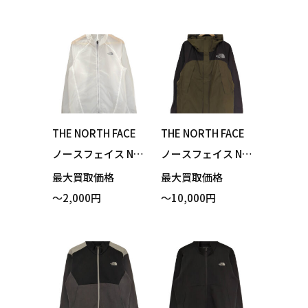
マウンテンライト
ルスレーシングジ
デニムジャケット
ャケット クリア ホ
ナイロンブラック
ワイト Mサイズ 買
デニム Sサイズ 買
い取りました！
い取りました！
THE NORTH FACE
THE NORTH FACE
ノースフェイス NP
ノースフェイス NP
22171 Impulse Ra
61400 Mountain J
最大買取価格
最大買取価格
cing Jacket インパ
acket マウンテンジ
～2,000円
～10,000円
ルスレーシングジ
ャケット マウンテ
ャケット クリア ホ
ンパーカー カーキ
ワイト Lサイズ 買
Lサイズ 買い取りま
い取りました！
した！