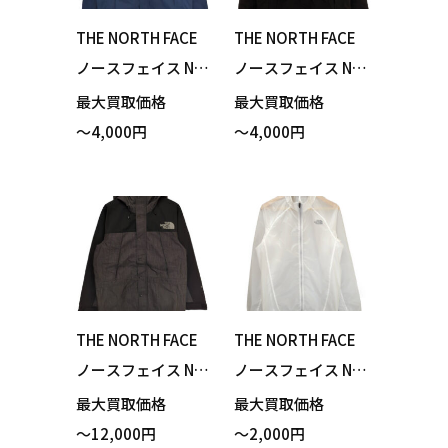
THE NORTH FACE
THE NORTH FACE
ノースフェイス NP
ノースフェイス NP
72131 Hydrena Wi
72131 Hydrena Wi
最大買取価格
最大買取価格
nd Jacket ハイドレ
nd Jacket ハイドレ
～4,000円
～4,000円
ナウィンドジャケ
ナウィンドジャケ
ット マウンテンブ
ット ブラック Mサ
ルー Mサイズ 買い
イズ 買い取りまし
取りました！
た！
THE NORTH FACE
THE NORTH FACE
ノースフェイス NP
ノースフェイス NP
12032 Mountain Li
22171 Impulse Ra
最大買取価格
最大買取価格
ght Denim Jacket
cing Jacket インパ
～12,000円
～2,000円