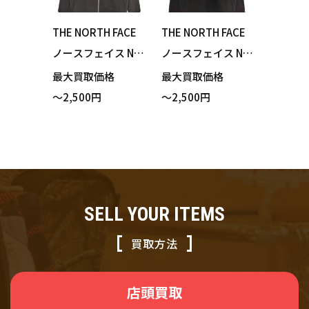
THE NORTH FACE
THE NORTH FACE
ノースフェイス NT
ノースフェイス NT
62291 Ambition J
62291 Ambition J
最大買取価格
最大買取価格
acket アンビション
acket アンビション
～2,500円
～2,500円
ジャケット ミック
ジャケット ブラッ
スチャコール×テ
ク Lサイズ 買い取
ィングレー Sサイズ
りました！
買い取りました！
SELL YOUR ITEMS
買取方法
店頭買取