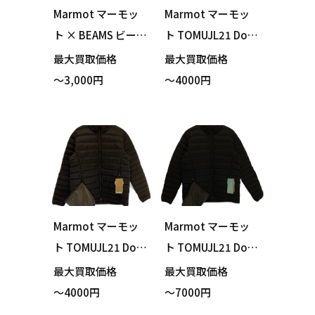
Marmot マーモッ
Marmot マーモッ
ト × BEAMS ビーム
ト TOMUJL21 Dou
ス TOMPJK02BB シ
ce Down Jacket デ
最大買取価格
最大買取価格
ョートワイドモッ
ュース ダウンジャ
～3,000円
～4000円
ズジャケット ナイ
ケット グレー×ブ
ロンジャケット カ
ラック ポーチ付き
ーキ Sサイズ 買い
Lサイズ 買い取りま
取りました！
した！
Marmot マーモッ
Marmot マーモッ
ト TOMUJL21 Dou
ト TOMUJL21 Dou
ce Down Jacket デ
ce Down Jacket デ
最大買取価格
最大買取価格
ュース ダウンジャ
ュース ダウンジャ
～4000円
～7000円
ケット ブラック ポ
ケット ブラック ポ