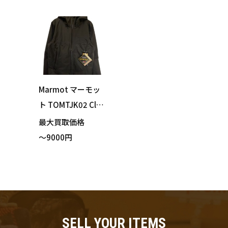
ーチ付き Lサイズ
ーチ付き Mサイズ
買い取りました！
買い取りました！
Marmot マーモッ
ト TOMTJK02 Clou
dbreaker Jacket
最大買取価格
クラウドブレーカ
～9000円
ージャケット マウ
ンテンジャケット
ポーチ付き ブラッ
ク Lサイズ
SELL YOUR ITEMS