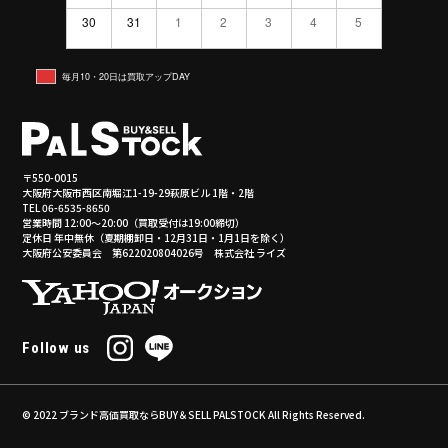
30
31
1
2
3
4
5
毎月10・20日は買取アップDAY
〒550-0015
大阪府大阪市西区南堀江1-19-29萩原ビル 1階・2階
TEL 06-6535-8650
営業時間 12:00～20:00（買取受付は19:00締切）
定休日 年中無休（夏期棚卸日・12月31日・1月1日を除く）
大阪府公安委員会 第622020804026号 株式会社 ライズ
Follow us
© 2022
ブランド高価買取ならBUY＆SELL PALSTOCK
All Rights Reserved.