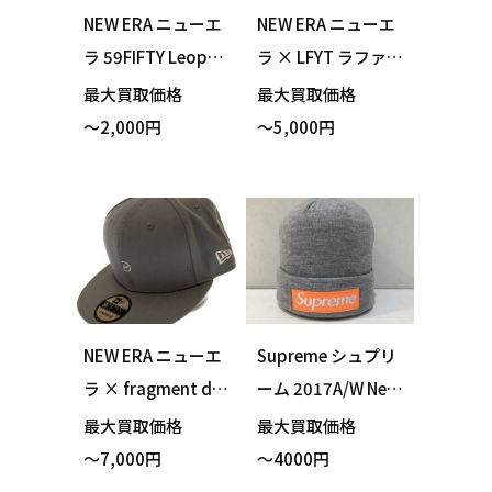
NEW ERA ニューエ
NEW ERA ニューエ
ラ 59FIFTY Leopar
ラ × LFYT ラファイ
d Kingdom ニュー
エット × DJ CLARK
最大買取価格
最大買取価格
ヨーク・メッツ キ
KENT 59FIFTY キャ
～2,000円
～5,000円
ャップ ベージュ 7
ップ ブラック 7 5/8
1/4 買い取りまし
買い取りました！
た！
NEW ERA ニューエ
Supreme シュプリ
ラ × fragment des
ーム 2017A/W New
ign フラグメントデ
Era Box Logo Bea
最大買取価格
最大買取価格
ザイン 9FIFTY キャ
nie ニューエラ ボッ
～7,000円
～4000円
ップ グレー 買い取
クスロゴ ビーニー