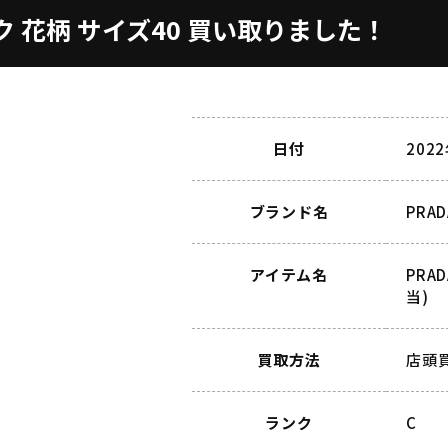
ック 花柄 サイズ40 買い取りました！
日付
202
ブランド名
PRA
アイテム名
PRA
当)
買取方法
店頭
ランク
C