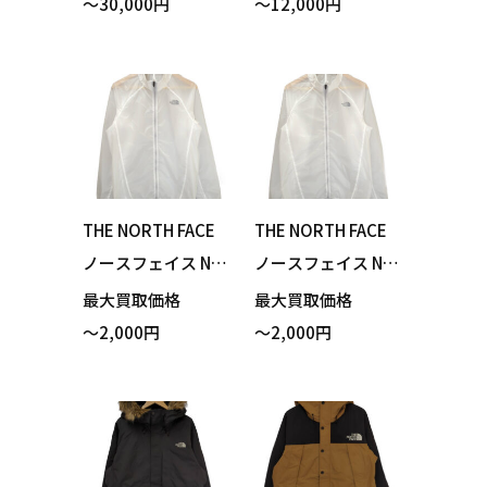
～30,000円
～12,000円
スアンタークティ
マウンテンライト
カパーカ マウンテ
デニムジャケット
ンパーカー ブラッ
ナイロンブラック
ク Mサイズ 買い取
デニム Sサイズ 買
りました！
い取りました！
THE NORTH FACE
THE NORTH FACE
ノースフェイス NP
ノースフェイス NP
22171 Impulse Ra
22171 Impulse Ra
最大買取価格
最大買取価格
cing Jacket インパ
cing Jacket インパ
～2,000円
～2,000円
ルスレーシングジ
ルスレーシングジ
ャケット クリア ホ
ャケット クリア ホ
ワイト Mサイズ 買
ワイト Lサイズ 買
い取りました！
い取りました！