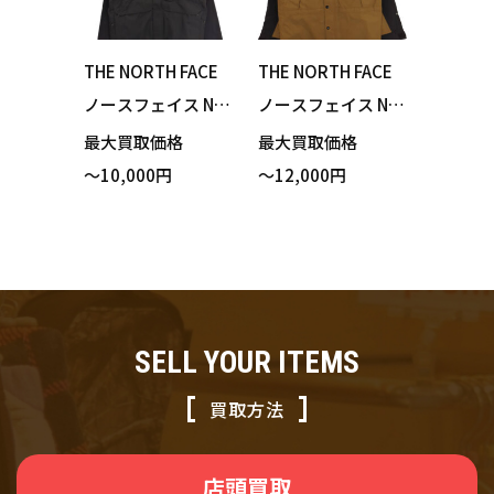
THE NORTH FACE
THE NORTH FACE
ノースフェイス NS
ノースフェイス NP
62104 Powderfro
62236 Mountain Li
最大買取価格
最大買取価格
Jacket パウダーフ
ght Jacket マウン
～10,000円
～12,000円
ロージャケット ス
テンライトジャケ
ノージャケット ブ
ット マウンテンパ
ラック Lサイズ 買
ーカー ユーティリ
い取りました！
ティブラウン Mサ
イズ 買い取りまし
SELL YOUR ITEMS
た！
買取方法
店頭買取