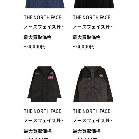
THE NORTH FACE
THE NORTH FACE
ノースフェイス NP
ノースフェイス NP
72131 Hydrena Wi
72131 Hydrena Wi
最大買取価格
最大買取価格
nd Jacket ハイドレ
nd Jacket ハイドレ
～4,000円
～4,000円
ナウィンドジャケ
ナウィンドジャケ
ット マウンテンブ
ット ブラック Mサ
ルー Mサイズ 買い
イズ 買い取りまし
取りました！
た！
THE NORTH FACE
THE NORTH FACE
ノースフェイス NP
ノースフェイス NP
62238 Trans Antar
12032 Mountain Li
最大買取価格
最大買取価格
ctica Parka トラン
ght Denim Jacket