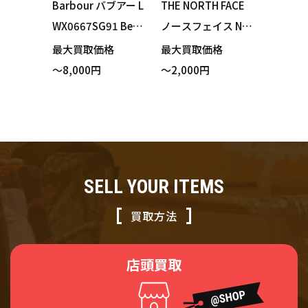
Barbour バブアー L
THE NORTH FACE
WX0667SG91 Bea
ノースフェイス NP
dnell Wax Jacket
W22171 Impulse R
最大買取価格
最大買取価格
オイルドジャケッ
acing Jacket イン
～8,000円
～2,000円
ト カーキ UKサイズ
パルスレーシング
10 買い取りまし
ジャケット ルーピ
た！
ン Mサイズ 買い取
りました！
SELL YOUR ITEMS
買取方法
店頭買取