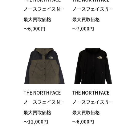
ノースフェイス NY
ノースフェイス NP
W82213 Thunder
W12314 FL Drizzle
最大買取価格
最大買取価格
Roundneck Jacket
Jacket フューチャ
～6,000円
～7,000円
サンダーラウンド
ーライトドリズル
ネックジャケット
ジャケット ブラッ
ダウンジャケット
ク Mサイズ ポーチ
ブラック Mサイズ
付き 買い取りまし
買い取りました！
た！
THE NORTH FACE
THE NORTH FACE
ノースフェイス NP
ノースフェイス NP
W62236 Mountain
22370 Infinity Trai
最大買取価格
最大買取価格
Light Jacket マウ
l Hoodie インフィ
～12,000円
～6,000円
ンテンライトジャ
ニティトレイルフ