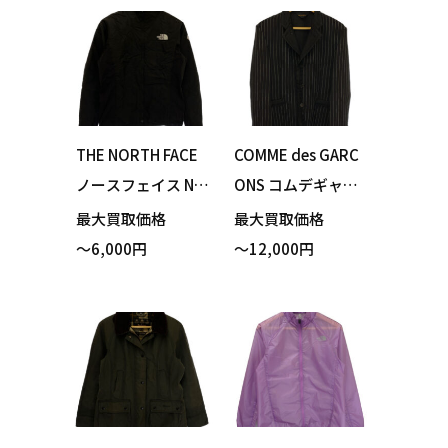
ケット ニュートー
ーディ ジャケット
プ Lサイズ 買い取
ブラック Sサイズ
りました！
ポーチ付き 買い取
りました！
THE NORTH FACE
COMME des GARC
ノースフェイス NY
ONS コムデギャル
32371 Ventrix Trai
ソン GJ100760 ジ
最大買取価格
最大買取価格
l Jacket ベントリッ
ャケット ブラック
～6,000円
～12,000円
クストレイルジャ
ストライプ 買い取
ケット ブラック M
りました！
サイズ ポーチ付き
買い取りました！