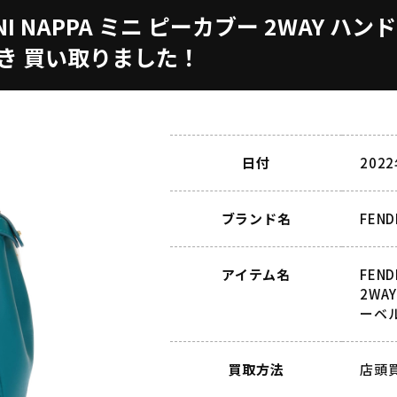
 MINI NAPPA ミニ ピーカブー 2WAY
き 買い取りました！
日付
202
ブランド名
FEN
アイテム名
FEN
2WA
ーベ
買取方法
店頭