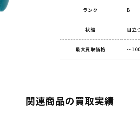
ランク
B
状態
目立
最大買取価格
～10
関連商品の買取実績