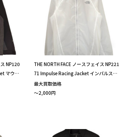
ス NP120
THE NORTH FACE ノースフェイス NP221
cket マウン
71 Impulse Racing Jacket インパルスレ
ナイロンブ
ーシングジャケット クリア ホワイト Mサ
最大買取価格
りました！
イズ 買い取りました！
～2,000円