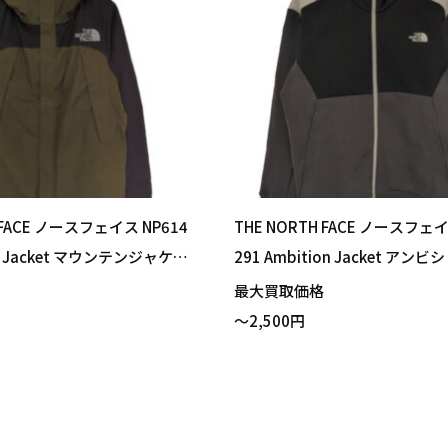
 FACE ノースフェイス NP614
THE NORTH FACE ノースフェイ
in Jacket マウンテンジャケッ
291 Ambition Jacket アン
パーカー カーキ Lサイズ 買
ケット ミックスチャコール×
格
最大買取価格
！
ー Sサイズ 買い取りました！
～2,500円