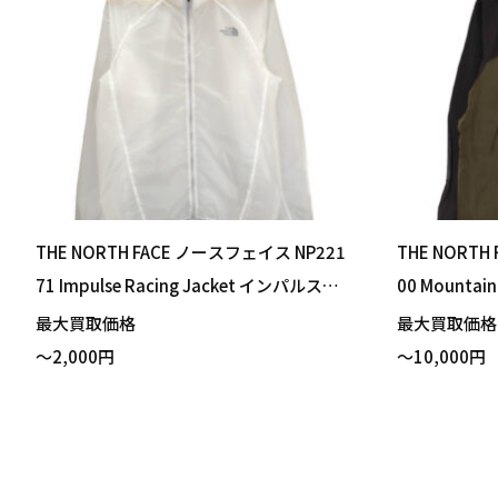
THE NORTH FACE ノースフェイス NP221
THE NORTH
71 Impulse Racing Jacket インパルスレ
00 Mounta
ーシングジャケット クリア ホワイト Lサ
ト マウンテン
最大買取価格
最大買取価
イズ 買い取りました！
い取りました
～2,000円
～10,000円