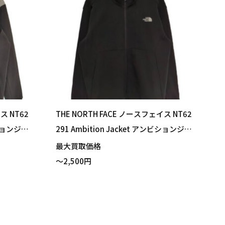
ス NT62
THE NORTH FACE ノースフェイス NT62
ビションジャ
291 Ambition Jacket アンビションジャ
ティングレ
ケット ブラック Lサイズ 買い取りまし
最大買取価格
た！
～2,500円