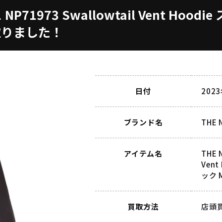
 NP71973 Swallowtail Vent H
取りました！
日付
202
ブランド名
THE
アイテム名
THE 
Ven
ック 
買取方法
店頭