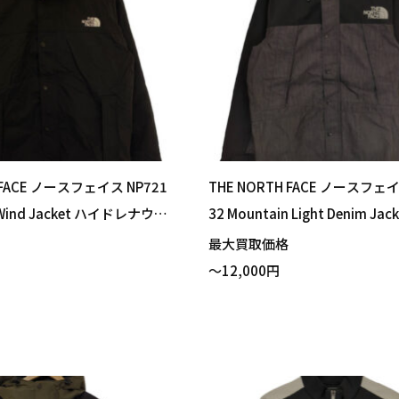
 FACE ノースフェイス NP721
THE NORTH FACE ノースフェイ
a Wind Jacket ハイドレナウィ
32 Mountain Light Denim Ja
ト ブラック Mサイズ 買い取
テンライトデニムジャケット 
格
最大買取価格
ラックデニム Sサイズ 買い取
～12,000円