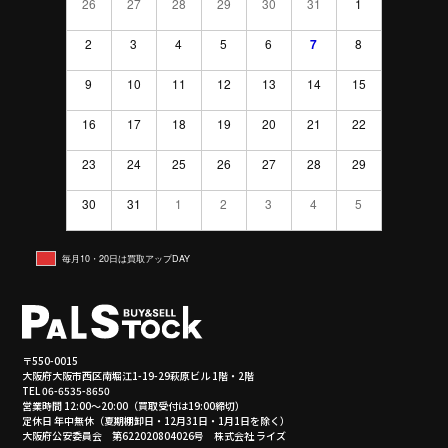
26
27
28
29
30
31
1
2
3
4
5
6
7
8
9
10
11
12
13
14
15
16
17
18
19
20
21
22
23
24
25
26
27
28
29
30
31
1
2
3
4
5
毎月10・20日は買取アップDAY
〒550-0015
大阪府大阪市西区南堀江1-19-29萩原ビル 1階・2階
TEL 06-6535-8650
営業時間 12:00～20:00（買取受付は19:00締切）
定休日 年中無休（夏期棚卸日・12月31日・1月1日を除く）
大阪府公安委員会 第622020804026号 株式会社 ライズ