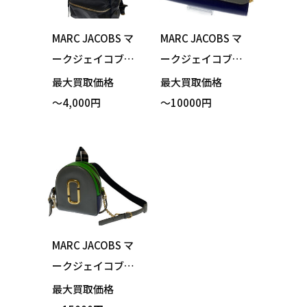
MARC JACOBS マ
MARC JACOBS マ
ークジェイコブス
ークジェイコブス
リュックサック デ
ショルダーバッグ
最大買取価格
最大買取価格
イバッグ ブラック
スナップショット
～4,000円
～10000円
買い取りました！
チェーンウォレッ
ト グレー 買い取り
ました！
MARC JACOBS マ
ークジェイコブス P
ACK SHOT パック
最大買取価格
ショット リュック