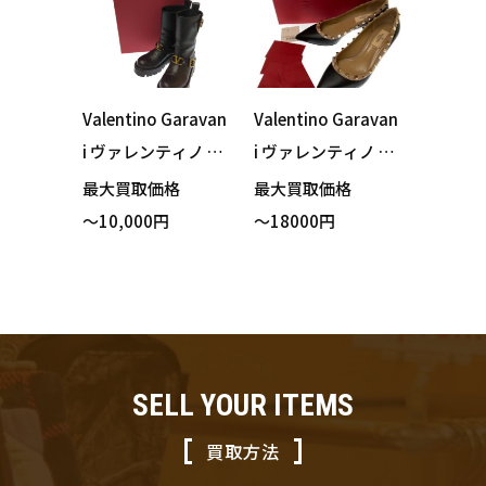
Valentino Garavan
Valentino Garavan
i ヴァレンティノ ガ
i ヴァレンティノ ガ
ラヴァーニ WW2S0
ラヴァーニ パンプ
最大買取価格
最大買取価格
CC9 ショートブー
ス ロックスタッズ
～10,000円
～18000円
ツ ブラック サイズ
ブラック サイズ35
36 23cm 買い取り
1/2 22.5cm
ました！
SELL YOUR ITEMS
買取方法