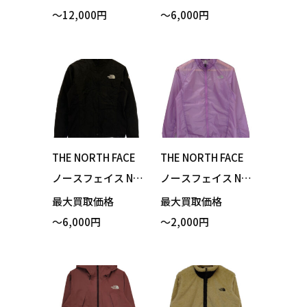
Light Jacket マウ
l Hoodie インフィ
～12,000円
～6,000円
ンテンライトジャ
ニティトレイルフ
ケット ニュートー
ーディ ジャケット
プ Lサイズ 買い取
ブラック Sサイズ
りました！
ポーチ付き 買い取
りました！
THE NORTH FACE
THE NORTH FACE
ノースフェイス NY
ノースフェイス NP
32371 Ventrix Trai
W22171 Impulse R
最大買取価格
最大買取価格
l Jacket ベントリッ
acing Jacket イン
～6,000円
～2,000円
クストレイルジャ
パルスレーシング
ケット ブラック M
ジャケット ルーピ
サイズ ポーチ付き
ン Mサイズ 買い取
買い取りました！
りました！