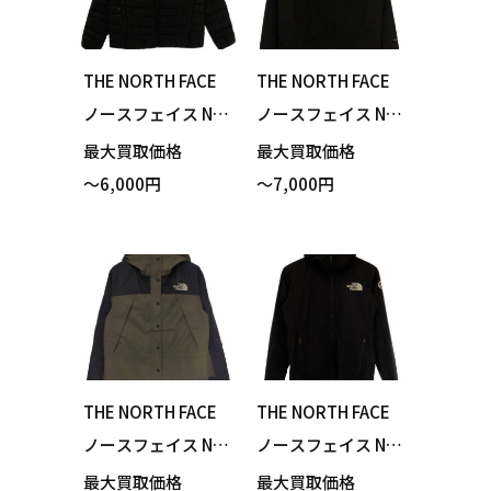
THE NORTH FACE
THE NORTH FACE
ノースフェイス NY
ノースフェイス NP
W82213 Thunder
W12314 FL Drizzle
最大買取価格
最大買取価格
Roundneck Jacket
Jacket フューチャ
～6,000円
～7,000円
サンダーラウンド
ーライトドリズル
ネックジャケット
ジャケット ブラッ
ダウンジャケット
ク Mサイズ ポーチ
ブラック Mサイズ
付き 買い取りまし
買い取りました！
た！
THE NORTH FACE
THE NORTH FACE
ノースフェイス NP
ノースフェイス NP
W62236 Mountain
22370 Infinity Trai
最大買取価格
最大買取価格