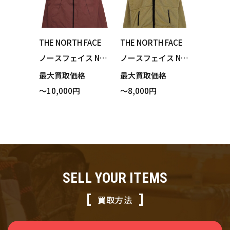
THE NORTH FACE
THE NORTH FACE
ノースフェイス NP
ノースフェイス NA
W12201 Climb Lig
W72230 ZI Magne
最大買取価格
最大買取価格
ht Jacket クライム
Firefly Versa Loft J
～10,000円
～8,000円
ライトジャケット
acket フリースジャ
ワイルドジンジャ
ケット グラベル ベ
ー ポーチ付き XLサ
ージュ Lサイズ 買
イズ 買い取りまし
い取りました！
た！
SELL YOUR ITEMS
買取方法