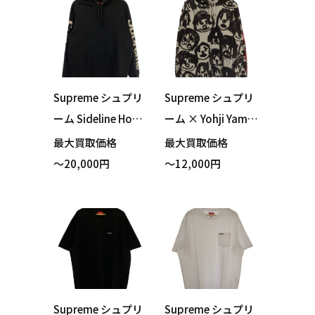
ました！
Supreme シュプリ
Supreme シュプリ
ーム Sideline Hood
ーム × Yohji Yama
ed Sweatshirt パー
moto ヨウジヤマ
最大買取価格
最大買取価格
カー ブラック Mサ
モト Hooded Swea
～20,000円
～12,000円
イズ 買い取りまし
tshirt パーカー ホ
た！
ワイト Lサイズ 買
い取りました！
Supreme シュプリ
Supreme シュプリ