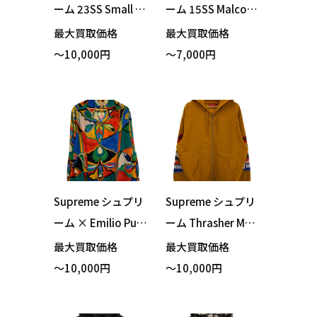
ーム 23SS Small B
ーム 15SS Malcolm
ox Logo Shirt Deni
X Hooded Sweats
最大買取価格
最大買取価格
m デニムシャツ Lサ
hirt パーカー グリ
～10,000円
～7,000円
イズ 買い取りまし
ーン Lサイズ 買い
た！
取りました！
Supreme シュプリ
Supreme シュプリ
ーム × Emilio Pucc
ーム Thrasher Mult
i エミリオプッチ L/
i Logo Zip Up Swe
最大買取価格
最大買取価格
S Shirt レーヨン シ
atshirt パーカー オ
～10,000円
～10,000円
ャツ マルチカラー
レンジ Lサイズ 買
Mサイズ 買い取り
い取りました！