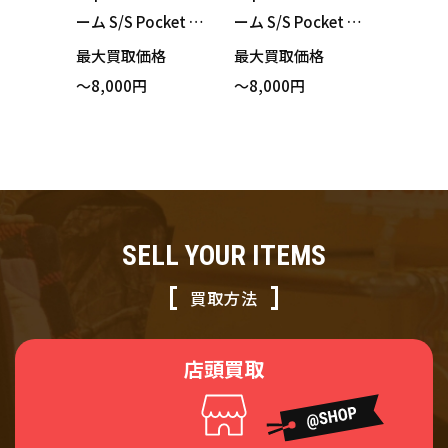
ーム S/S Pocket Te
ーム S/S Pocket Te
e Tシャツ ブラック
e Tシャツ ホワイト
最大買取価格
最大買取価格
XLサイズ 買い取り
Lサイズ 買い取りま
～8,000円
～8,000円
ました！
した！
SELL YOUR ITEMS
買取方法
店頭買取