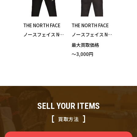
THE NORTH FACE
THE NORTH FACE
ノースフェイス NB
ノースフェイス NB
82173 Verb Light
82160 Bison Chino
最大買取価格
Running Pant バー
Pant バイソンチノ
～3,000円
ブライトランニン
パンツ ブラック L
グパンツ ブラック
サイズ 買い取りま
Lサイズ 買い取りま
した！
した！
SELL YOUR ITEMS
買取方法