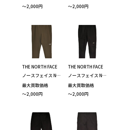
le Pant フレキシブ
le Pant フレキシブ
～2,000円
～2,000円
ルアンクルパンツ
ルアンクルパンツ
ニュートープ Mサ
ミックスチャコー
イズ 買い取りまし
ル グレー Mサイズ
た！
買い取りました！
THE NORTH FACE
THE NORTH FACE
ノースフェイス NB
ノースフェイス NB
42388 Flexible Ank
62286 Anytime Wi
最大買取価格
最大買取価格
le Pant フレキシブ
nd Long Pant エニ
～2,000円
～2,000円
ルアンクルパンツ
ータイムウィンド
ニュートープ Lサイ
ロングパンツ ブラ
ズ 買い取りまし
ック Mサイズ 買い
た！
取りました！