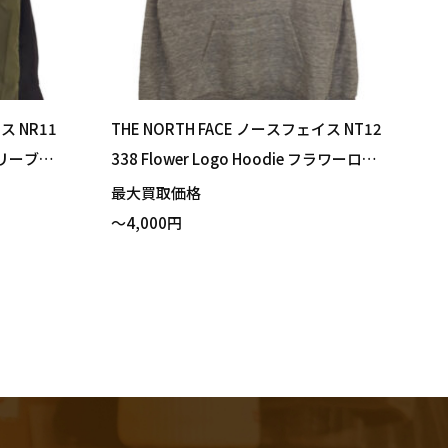
ス NR11
THE NORTH FACE ノースフェイス NT12
グスリーブヌ
338 Flower Logo Hoodie フラワーロゴ
イズ 買い
フーディ パーカー ミックスグレー XSサ
最大買取価格
イズ 買い取りました！
～4,000円