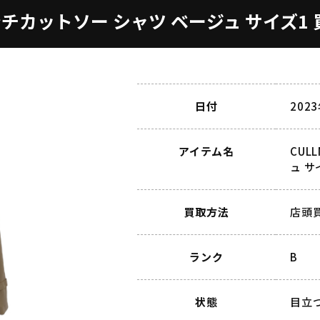
0 トレンチカットソー シャツ ベージュ サイズ
日付
202
アイテム名
CUL
ュ サ
買取方法
店頭
ランク
B
状態
目立