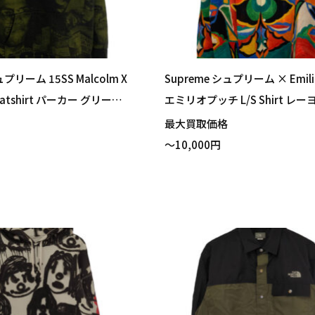
ュプリーム 15SS Malcolm X
Supreme シュプリーム × Emilio
eatshirt パーカー グリーン L
エミリオプッチ L/S Shirt レー
取りました！
ツ マルチカラー Mサイズ 買い
格
最大買取価格
た！
～10,000円