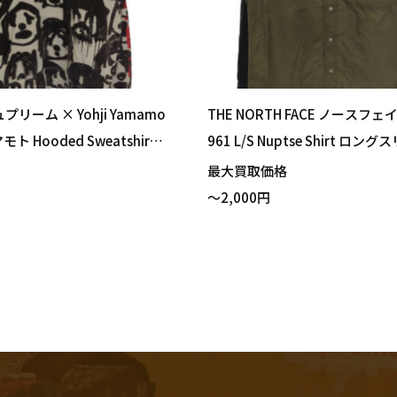
ュプリーム × Yohji Yamamo
THE NORTH FACE ノースフェイ
ト Hooded Sweatshirt
961 L/S Nuptse Shirt ロン
イト Lサイズ 買い取りまし
プシシャツ ニュートープ3 Sサ
格
最大買取価格
取りました！
～2,000円