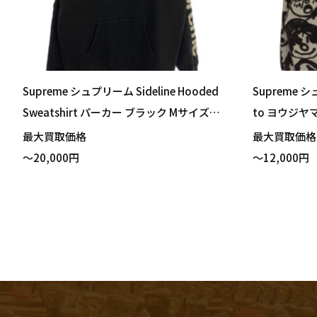
Supreme シュプリーム Sideline Hooded
Supreme シ
Sweatshirt パーカー ブラック Mサイズ
to ヨウジヤマモ
買い取りました！
パーカー ホワ
最大買取価格
最大買取価
た！
～20,000円
～12,000円