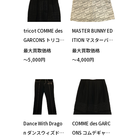
tricot COMME des
MASTER BUNNY ED
GARCONS トリコ
ITION マスターバニ
コムデギャルソン T
ーエディション 75
最大買取価格
最大買取価格
A-S031 スカート ブ
9-0234906 バイヤ
～5,000円
～4,000円
ラック 買い取りま
スロゴ ストレッチ
した！
スカート ホワイト
サイズ1 買い取りま
した！
Dance With Drago
COMME des GARC
n ダンスウィズドラ
ONS コムデギャル