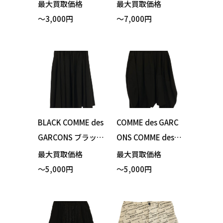
トパンツ ホワイト
M19AW-PT058 パ
最大買取価格
最大買取価格
サイズ40 買い取り
ンツ ネイビー サイ
～3,000円
～7,000円
ました！
ズ1 買い取りまし
た！
BLACK COMME des
COMME des GARC
GARCONS ブラック
ONS COMME des G
コムデギャルソン 1
ARCONS コムデギ
最大買取価格
最大買取価格
I-S002 スカート ブ
ャルソン RH-P009
～5,000円
～5,000円
ラック Sサイズ 買
サルエルパンツ ブ
い取りました！
ラック Sサイズ 買
い取りました！