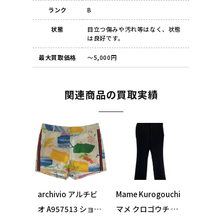
ランク
B
状態
目立つ傷みや汚れ等はなく、状態
は良好です。
最大買取価格
～5,000円
関連商品の買取実績
archivio アルチビ
Mame Kurogouchi
オ A957513 ショー
マメ クロゴウチ M