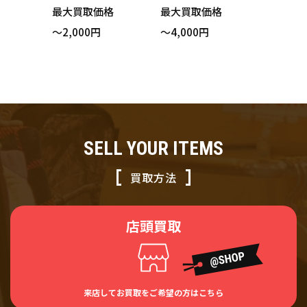
ゴン D2-462103 パ
ソン GS100650 ス
最大買取価格
最大買取価格
ンツ ブラック サイ
カート ブラック ス
～2,000円
～4,000円
ズ2 買い取りまし
トライプ 買い取り
た！
ました！
SELL YOUR ITEMS
買取方法
店頭買取
来店してお買取をご希望の方はこちら