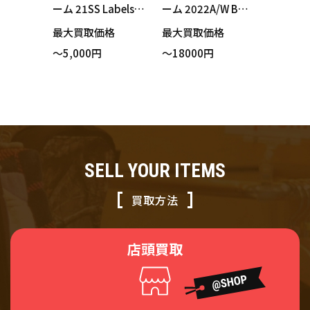
ーム 21SS Labels P
ーム 2022A/W Bag
ique Short ピケシ
gy Jean バギージー
最大買取価格
最大買取価格
ョーツ ショートパ
ンズ デニムパンツ
～5,000円
～18000円
ンツ Mサイズ 買い
ウォッシュドブル
取りました！
ー 32インチ 買い取
りました！
SELL YOUR ITEMS
買取方法
店頭買取