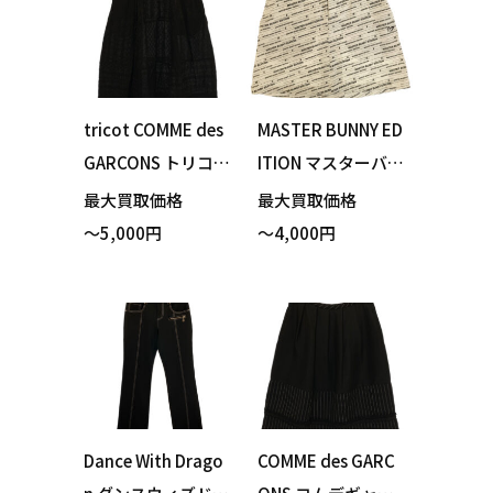
tricot COMME des
MASTER BUNNY ED
GARCONS トリコ
ITION マスターバニ
コムデギャルソン T
ーエディション 75
最大買取価格
最大買取価格
A-S031 スカート ブ
9-0234906 バイヤ
～5,000円
～4,000円
ラック 買い取りま
スロゴ ストレッチ
した！
スカート ホワイト
サイズ1 買い取りま
した！
Dance With Drago
COMME des GARC