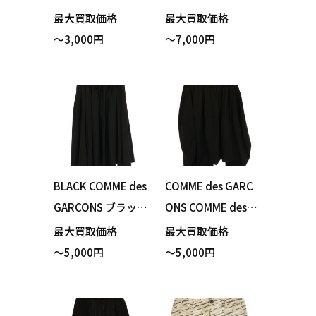
トパンツ ホワイト
M19AW-PT058 パ
最大買取価格
最大買取価格
サイズ40 買い取り
ンツ ネイビー サイ
～3,000円
～7,000円
ました！
ズ1 買い取りまし
た！
BLACK COMME des
COMME des GARC
GARCONS ブラック
ONS COMME des G
コムデギャルソン 1
ARCONS コムデギ
最大買取価格
最大買取価格
I-S002 スカート ブ
ャルソン RH-P009
～5,000円
～5,000円
ラック Sサイズ 買
サルエルパンツ ブ
い取りました！
ラック Sサイズ 買
い取りました！