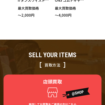
n ダンスウィズドラ
ONS コムデギャル
ゴン D2-462103 パ
ソン GS100650 ス
最大買取価格
最大買取価格
ンツ ブラック サイ
カート ブラック ス
～2,000円
～4,000円
ズ2 買い取りまし
トライプ 買い取り
た！
ました！
SELL YOUR ITEMS
買取方法
店頭買取
来店してお買取をご希望の方はこちら