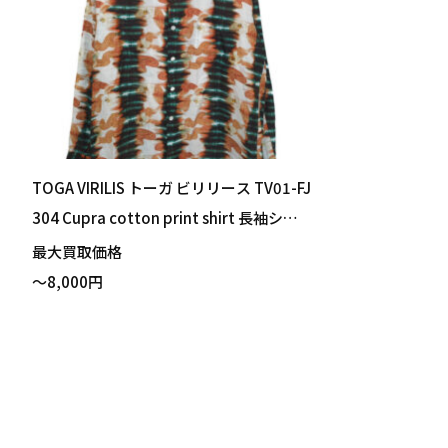
TOGA VIRILIS トーガ ビリリース TV01-FJ
304 Cupra cotton print shirt 長袖シャ
ツ オレンジ サイズ48 買い取りました！
最大買取価格
～8,000円