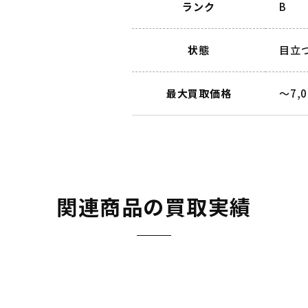
ランク
B
状態
目立
最大買取価格
～7,
関連商品の買取実績