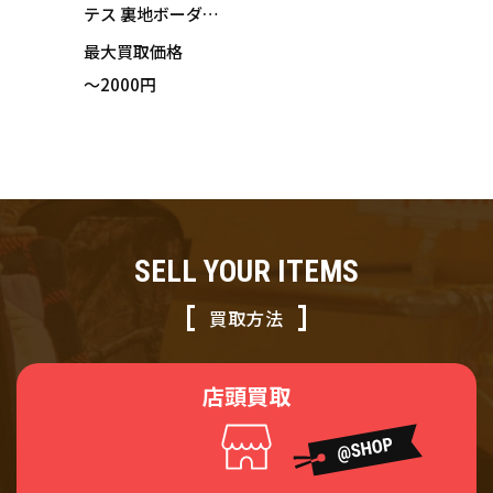
テス 裏地ボーダー
デニム ジャケット
最大買取価格
グレー Mサイズ
～2000円
SELL YOUR ITEMS
買取方法
店頭買取