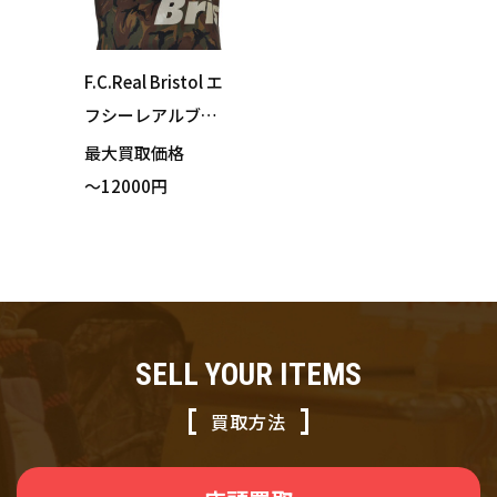
F.C.Real Bristol エ
フシーレアルブリ
ストル × FR2 GOL
最大買取価格
F トートバッグ カ
～12000円
ーキ カモフラージ
ュ フリーサイズ 買
い取りました！
SELL YOUR ITEMS
買取方法