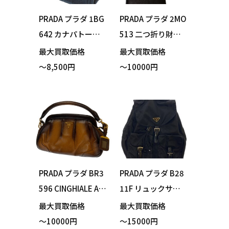
PRADA プラダ 1BG
PRADA プラダ 2MO
642 カナパトート 2
513 二つ折り財布
wayトートバッグ
札入れ ブラック 箱
最大買取価格
最大買取価格
デニム ショルダー
付き 買い取りまし
～8,500円
～10000円
ベルト・保存袋付
た！
き 買い取りまし
た！
PRADA プラダ BR3
PRADA プラダ B28
596 CINGHIALE AN
11F リュックサッ
TIK レザーハンドバ
ク デイパック ブラ
最大買取価格
最大買取価格
ッグ ブラウン 保存
ック ギャランティ
～10000円
～15000円