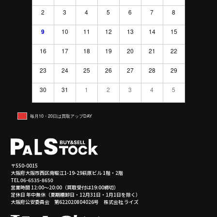
2
3
4
5
6
7
8
9
10
11
12
13
14
15
16
17
18
19
20
21
22
23
24
25
26
27
28
29
30
31
1
2
3
4
5
毎月10・20日は買取アップDAY
〒550-0015
大阪府大阪市西区南堀江1-19-29萩原ビル 1階・2階
TEL 06-6535-8650
営業時間 12:00～20:00（買取受付は19:00締切）
定休日 年中無休（夏期棚卸日・12月31日・1月1日を除く）
大阪府公安委員会 第622020804026号 株式会社 ライズ