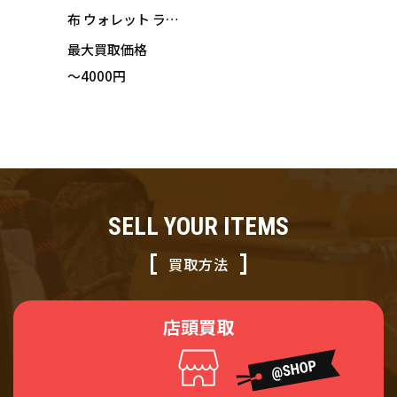
布 ウォレット ラウ
ンドファスナー シ
最大買取価格
ルバー GG インプリ
～4000円
メ 柄 チャーム付
SELL YOUR ITEMS
買取方法
店頭買取