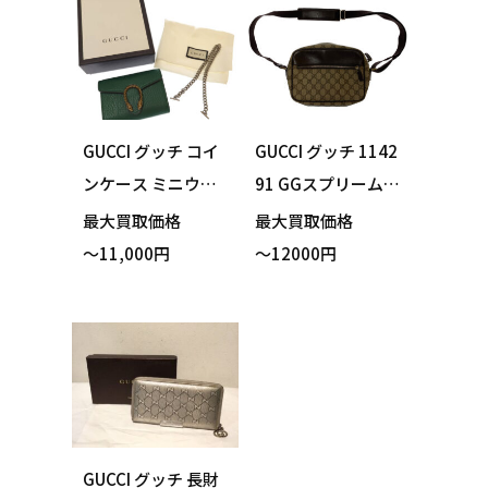
GUCCI グッチ コイ
GUCCI グッチ 1142
ンケース ミニウォ
91 GGスプリーム
レット ディオニュ
ショルダーバッグ
最大買取価格
最大買取価格
ソス グリーン チェ
ブラウン 買い取り
～11,000円
～12000円
ーン・外箱・保存
ました！
袋付き 買い取りま
した！
GUCCI グッチ 長財