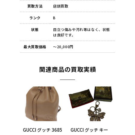
買取方法
店頭買取
ランク
B
状態
目立つ傷みや汚れ等はなく、状態
は良好です。
最大買取価格
～20,000円
関連商品の買取実績
GUCCI グッチ 3685
GUCCI グッチ キー