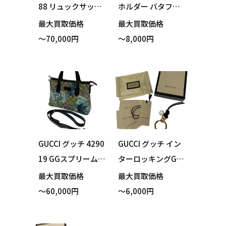
88 リュックサック
ホルダー バタフラ
バックパック ベー
イ シルバーカラー
最大買取価格
最大買取価格
ジュ 買い取りまし
ジルコン 箱・保存
～70,000円
～8,000円
た！
袋付き 買い取りま
した！
GUCCI グッチ 4290
GUCCI グッチ イン
19 GGスプリーム
ターロッキングG
ブルームス 2way
キーリング ブラッ
最大買取価格
最大買取価格
ショルダーバッグ
ク 箱・保存袋付き
～60,000円
～6,000円
買い取りました！
買い取りました！