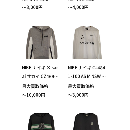
NK QS SS TEE Tシ
ル 640471-840 ジ
～3,000円
～4,000円
ャツ ブラック XLサ
ップパーカー マル
イズ 買い取りまし
チカラー カモフラ
た！
ージュ Mサイズ 買
い取りました！
NIKE ナイキ × sac
NIKE ナイキ CJ484
ai サカイ CZ4695-
1-100 AS M NSW S
063 NRG HOODIE
WOOSH CREW PK
最大買取価格
最大買取価格
パーカー グレー XS
スウッシュ クルー
～10,000円
～3,000円
サイズ 買い取りま
ロングTシャツ ホワ
した！
イト Mサイズ 買い
取りました！