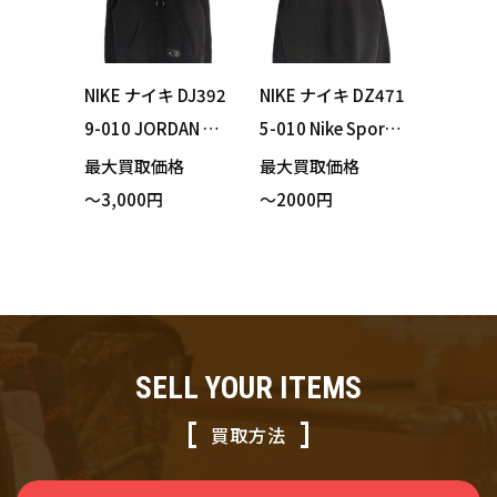
NIKE ナイキ DJ392
NIKE ナイキ DZ471
9-010 JORDAN × P
5-010 Nike Sports
aris Saint-Germain
wear Men's Sweats
最大買取価格
最大買取価格
フリース プルオー
hirt スウェットシ
～3,000円
～2000円
バー パーカー ブラ
ャツ ブラック XXL
ック Lサイズ 買い
サイズ 買い取りま
取りました！
した！
SELL YOUR ITEMS
買取方法