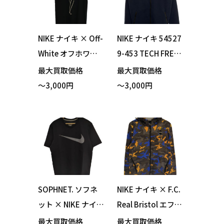
NIKE ナイキ × Off-
NIKE ナイキ 54527
White オフホワイ
9-453 TECH FREEC
ト BQ0827-010 NR
E 1.0 WIND RUNNE
最大買取価格
最大買取価格
G A6 Tee Tシャツ
R テック フリース
～3,000円
～3,000円
ブラック プリント
ウィンドランナー
XSサイズ 買い取り
パーカー ネイビー
ました！
XLサイズ 買い取り
ました！
SOPHNET. ソフネ
NIKE ナイキ × F.C.
ット × NIKE ナイキ
Real Bristol エフシ
BQ2971-010 AS M
ーレアルブリスト
最大買取価格
最大買取価格