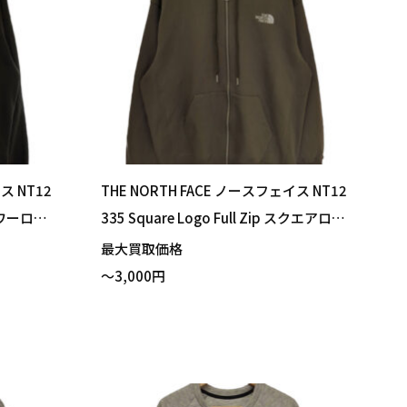
ス NT12
THE NORTH FACE ノースフェイス NT12
フラワーロゴ
335 Square Logo Full Zip スクエアロゴ
イズ 買い
フルジップ パーカー ニュートープ XLサ
最大買取価格
イズ 買い取りました！
～3,000円