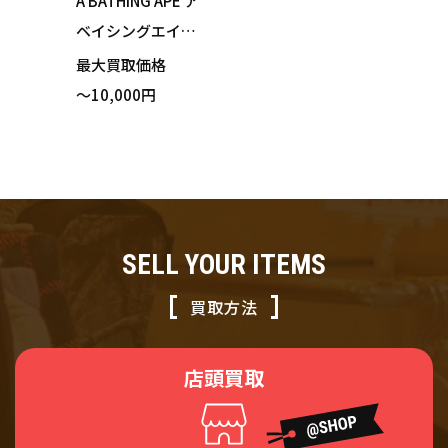
A BATHING APE ア
ベイシングエイプ A
APLJM7449XXH AA
最大買取価格
PE REVERSIBLE JA
～10,000円
CKET MA-1 ジャケ
ット リバーシブル
カーキ カモフラー
ジュ XXLサイズ 買
い取りました！
SELL YOUR ITEMS
買取方法
店頭買取