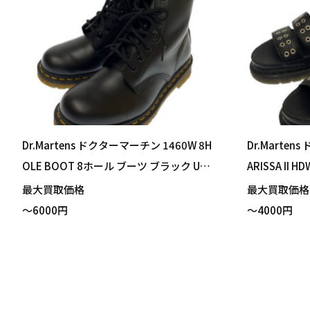
Dr.Martens ドクターマーチン 1460W 8H
Dr.Marten
OLE BOOT 8ホール ブーツ ブラック UK
ARISSA II
サイズ5 24cm 買い取りました！
ズ5 24cm
最大買取価格
最大買取価
～6000円
～4000円