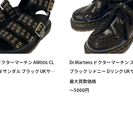
s ドクターマーチン AW006 CL
Dr.Martens ドクターマーチン
 HDW サンダル ブラック UKサイ
ブラック シドニー Dリング UKサ
 買い取りました！
cm
格
最大買取価格
～5000円