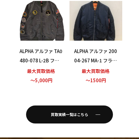
ALPHA アルファ TA0
ALPHA アルファ 200
480-078 L-2B フラ
04-267 MA-1 フライ
イトジャケット APO
トジャケット ネイビ
最大買取価格
最大買取価格
LLO GEN II アポロ グ
ーMサイズ
～5,000円
～1500円
レー XLサイズ 買い
取りました！
買取実績一覧はこちら