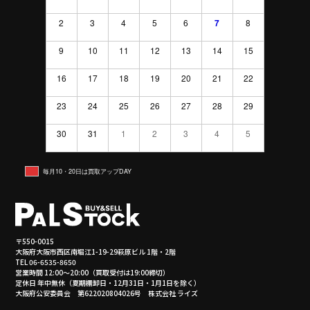
2
3
4
5
6
7
8
9
10
11
12
13
14
15
16
17
18
19
20
21
22
23
24
25
26
27
28
29
30
31
1
2
3
4
5
毎月10・20日は買取アップDAY
〒550-0015
大阪府大阪市西区南堀江1-19-29萩原ビル 1階・2階
TEL 06-6535-8650
営業時間 12:00～20:00（買取受付は19:00締切）
定休日 年中無休（夏期棚卸日・12月31日・1月1日を除く）
大阪府公安委員会 第622020804026号 株式会社 ライズ