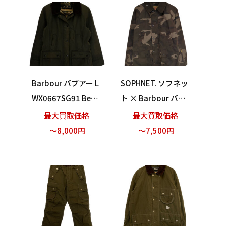
Barbour バブアー L
SOPHNET. ソフネッ
WX0667SG91 Bead
ト × Barbour バブ
nell Wax Jacket オ
アー SOPH-150157
最大買取価格
最大買取価格
イルドジャケット カ
BEDALE 迷彩 ジャケ
～8,000円
～7,500円
ーキ UKサイズ10 買
ット カーキ Sサイズ
い取りました！
買い取りました！