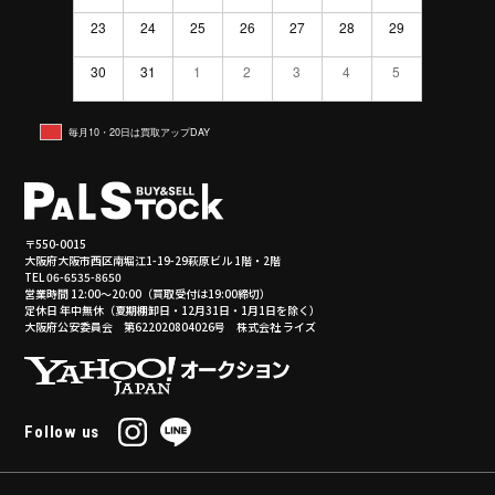
23
24
25
26
27
28
29
30
31
1
2
3
4
5
毎月10・20日は買取アップDAY
〒550-0015
大阪府大阪市西区南堀江1-19-29萩原ビル 1階・2階
TEL 06-6535-8650
営業時間 12:00～20:00（買取受付は19:00締切）
定休日 年中無休（夏期棚卸日・12月31日・1月1日を除く）
大阪府公安委員会 第622020804026号 株式会社 ライズ
Follow us