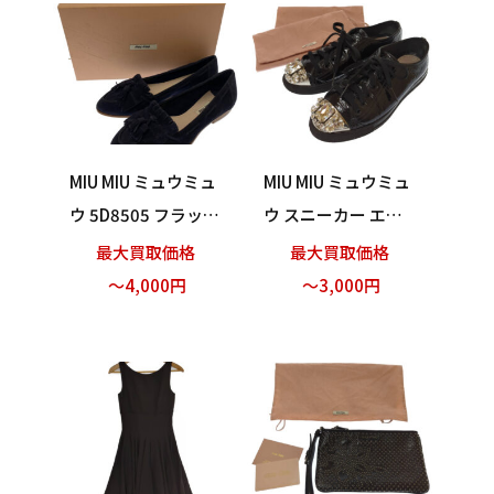
MIU MIU ミュウミュ
MIU MIU ミュウミュ
ウ 5D8505 フラット
ウ スニーカー エナ
シューズ タッセル
メル ジルコン ブラ
最大買取価格
最大買取価格
ネイビー サイズ37 2
ック サイズ34 22cm
～4,000円
～3,000円
4cm 買い取りまし
保存袋付き 買い取り
た！
ました！