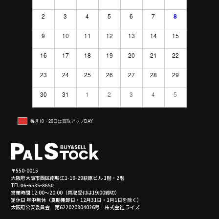
2
3
4
5
6
7
8
9
10
11
12
13
14
15
16
17
18
19
20
21
22
23
24
25
26
27
28
29
30
31
1
2
3
4
5
毎月10・20日は買取アップDAY
〒550-0015
大阪府大阪市西区南堀江1-19-29萩原ビル 1階・2階
TEL 06-6535-8650
営業時間 12:00～20:00（買取受付は19:00締切）
定休日 年中無休（夏期棚卸日・12月31日・1月1日を除く）
大阪府公安委員会 第622020804026号 株式会社 ライズ