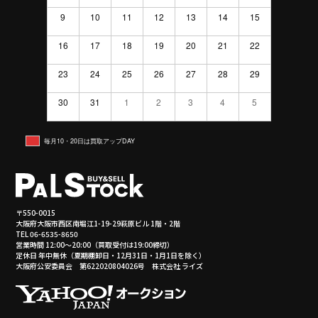
9
10
11
12
13
14
15
16
17
18
19
20
21
22
23
24
25
26
27
28
29
30
31
1
2
3
4
5
毎月10・20日は買取アップDAY
〒550-0015
大阪府大阪市西区南堀江1-19-29萩原ビル 1階・2階
TEL 06-6535-8650
営業時間 12:00～20:00（買取受付は19:00締切）
定休日 年中無休（夏期棚卸日・12月31日・1月1日を除く）
大阪府公安委員会 第622020804026号 株式会社 ライズ