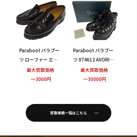
Paraboot パラブー
Paraboot パラブー
ツ ローファー エナ
ツ 074612 AVORIAZ
メル ブラック サイ
JANNU マウンテンブ
最大買取価格
最大買取価格
ズ3.5 買い取りまし
ーツ ブラック サイ
～3000円
～30000円
た！
ズ6.5 買い取りまし
た！
買取実績一覧はこちら