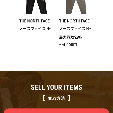
THE NORTH FACE
THE NORTH FACE
ノースフェイス NB
ノースフェイス NB
82173 Verb Light
32287 Tech Air Sw
最大買取価格
Running Pant バー
eat Jogger Pant テ
～4,000円
ブライトランニン
ックエアースウェ
グパンツ ブラック
ットジョガーパン
Lサイズ 買い取りま
ツ グレー XLサイズ
した！
買い取りました！
SELL YOUR ITEMS
買取方法