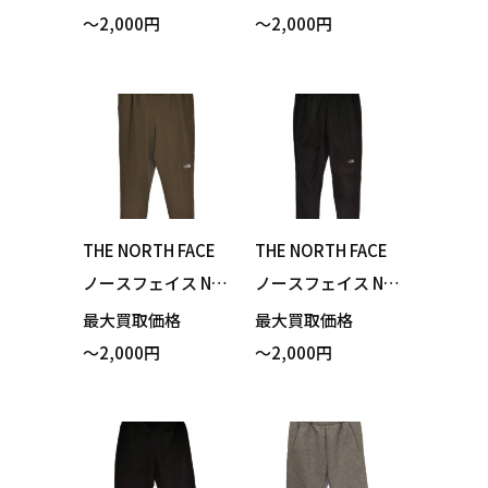
le Pant フレキシブ
le Pant フレキシブ
～2,000円
～2,000円
ルアンクルパンツ
ルアンクルパンツ
ニュートープ Mサ
ミックスチャコー
イズ 買い取りまし
ル グレー Mサイズ
た！
買い取りました！
THE NORTH FACE
THE NORTH FACE
ノースフェイス NB
ノースフェイス NB
42388 Flexible Ank
62286 Anytime Wi
最大買取価格
最大買取価格
le Pant フレキシブ
nd Long Pant エニ
～2,000円
～2,000円
ルアンクルパンツ
ータイムウィンド
ニュートープ Lサイ
ロングパンツ ブラ
ズ 買い取りまし
ック Mサイズ 買い
た！
取りました！